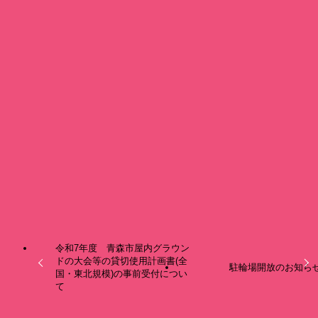
青森市屋内グラウンドの事前予約（県大会）の受付について（通知）
ダ
ウンロード
以下から書類をダウンロードしてください。
青森市屋内グラウンド事前予約申込書（xlsx）
ダウンロード
事務処理の都合上、ダウンロードしたエクセルシートについ
ては変更せずにご提出ください。
例に沿っての申込用紙のみお受けします。
また、お客様作成の申込用紙ではお受けできませんのでご注
意ください。
お知らせ
令和7年度 青森市屋内グラウン
ドの大会等の貸切使用計画書(全
駐輪場開放のお知ら
国・東北規模)の事前受付につい
て