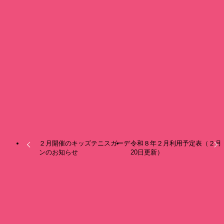
せ
2026
2/02
お知らせ
２月５日（木）に予定していた小学生野球教室は、大雪のた
め中止とさせていただきます。
よろしくお願いいたします。
お知らせ
２月開催のキッズテニスガーデ
令和８年２月利用予定表（２月
ンのお知らせ
20日更新）
関連記事